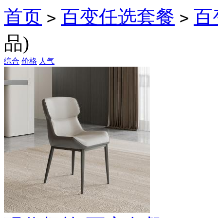
首页
百变任选套餐
百
>
>
品)
综合
价格
人气