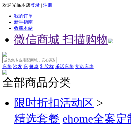
欢迎光临本店
登录
|
注册
我的订单
新手指南
收藏本站
微信商城 扫描购物
床垫
沙发
床
餐桌
乳胶枕
乐活床垫
艾诺床垫
全部商品分类
限时折扣活动区
>
精选套餐
ehome全案