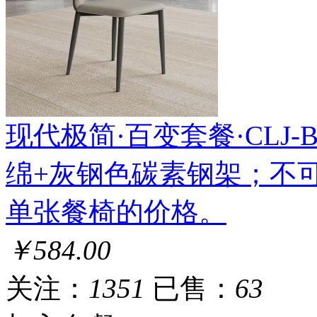
现代极简·百变套餐·CLJ-BS-
绵+灰钢色碳素钢架；不
单张餐椅的价格。
￥584.00
关注：
1351
已售：
63