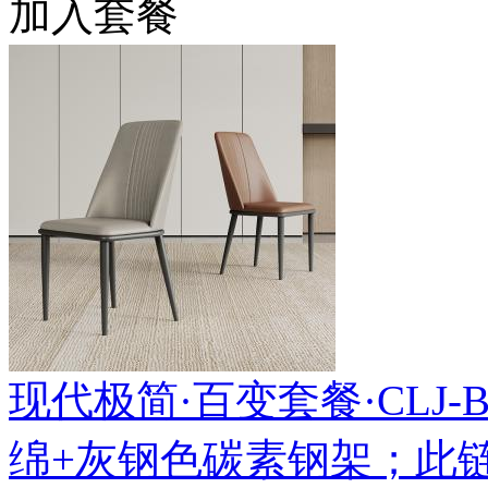
加入套餐
现代极简·百变套餐·CLJ-BS-
绵+灰钢色碳素钢架；此