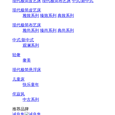
现代极简皮艺床
现代极简布艺床
中式/新中式
现代极简皮艺床
雅致系列
臻致系列
典致系列
现代极简布艺床
雅尚系列
臻尚系列
典尚系列
中式/新中式
观澜系列
轻奢
奢美
现代极简悬浮床
儿童床
快乐童年
侘寂风
中古系列
推荐品牌
诚良集