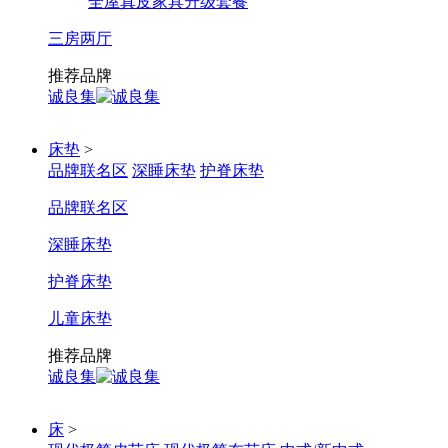
全屋真皮家具升级套餐
三房两厅
推荐品牌
诚良集
床垫
>
品牌联名区
深睡床垫
护脊床垫
品牌联名区
深睡床垫
护脊床垫
儿童床垫
推荐品牌
诚良集
床
>