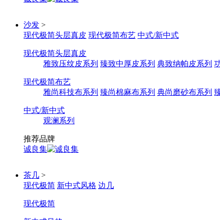
沙发
>
现代极简头层真皮
现代极简布艺
中式/新中式
现代极简头层真皮
雅致压纹皮系列
臻致中厚皮系列
典致纳帕皮系列
现代极简布艺
雅尚科技布系列
臻尚棉麻布系列
典尚磨砂布系列
中式/新中式
观澜系列
推荐品牌
诚良集
茶几
>
现代极简
新中式风格
边几
现代极简