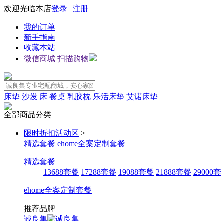
欢迎光临本店
登录
|
注册
我的订单
新手指南
收藏本站
微信商城 扫描购物
床垫
沙发
床
餐桌
乳胶枕
乐活床垫
艾诺床垫
全部商品分类
限时折扣活动区
>
精选套餐
ehome全案定制套餐
精选套餐
13688套餐
17288套餐
19088套餐
21888套餐
29000
ehome全案定制套餐
推荐品牌
诚良集