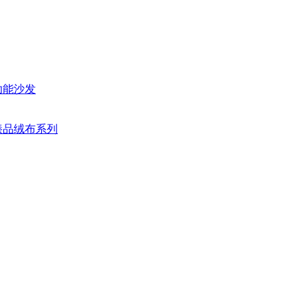
功能沙发
臻品绒布系列