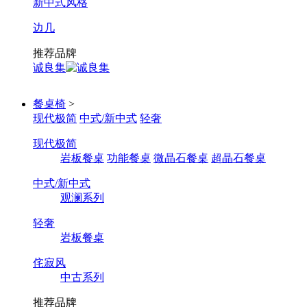
新中式风格
边几
推荐品牌
诚良集
餐桌椅
>
现代极简
中式/新中式
轻奢
现代极简
岩板餐桌
功能餐桌
微晶石餐桌
超晶石餐桌
中式/新中式
观澜系列
轻奢
岩板餐桌
侘寂风
中古系列
推荐品牌