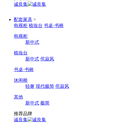
诚良集
配套家具
>
电视柜
梳妆台
书桌·书椅
电视柜
新中式
梳妆台
新中式
侘寂风
书桌·书椅
休闲椅
轻奢
现代极简
侘寂风
其他
新中式
极简
推荐品牌
诚良集