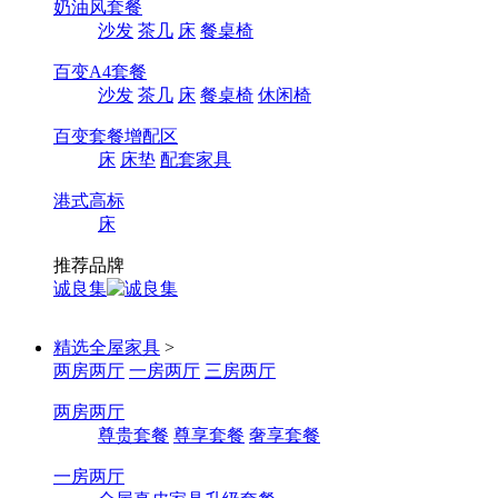
奶油风套餐
沙发
茶几
床
餐桌椅
百变A4套餐
沙发
茶几
床
餐桌椅
休闲椅
百变套餐增配区
床
床垫
配套家具
港式高标
床
推荐品牌
诚良集
精选全屋家具
>
两房两厅
一房两厅
三房两厅
两房两厅
尊贵套餐
尊享套餐
奢享套餐
一房两厅