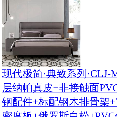
现代极简·典致系列·CLJ-MF-
层纳帕真皮+非接触面PV
钢配件+标配钢木排骨架+
密度板+俄罗斯白松+PV