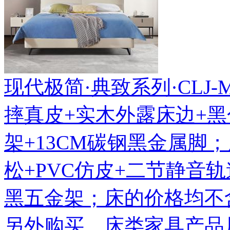
现代极简·典致系列·CLJ-MF-
摔真皮+实木外露床边+
架+13CM碳钢黑金属脚
松+PVC仿皮+二节静音
黑五金架；床的价格均不
另外购买。床类家具产品