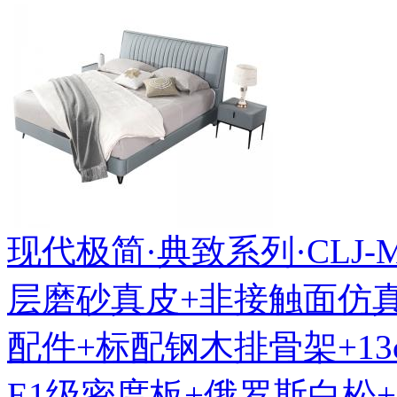
现代极简·典致系列·CLJ-MF-
层磨砂真皮+非接触面仿
配件+标配钢木排骨架+1
E1级密度板+俄罗斯白松