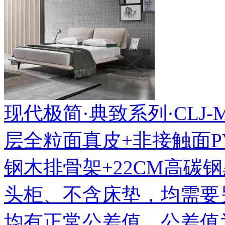
现代极简·典致系列·CLJ-MF-
层全粒面真皮+非接触面P
钢木排骨架+22CM高碳
头柜、不含床垫，均需要
均有正常公差值，公差值为