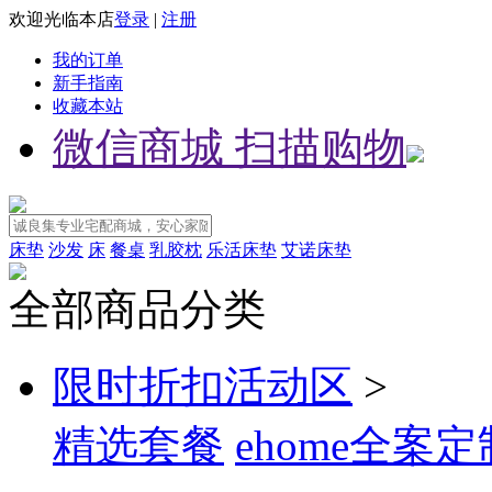
欢迎光临本店
登录
|
注册
我的订单
新手指南
收藏本站
微信商城 扫描购物
床垫
沙发
床
餐桌
乳胶枕
乐活床垫
艾诺床垫
全部商品分类
限时折扣活动区
>
精选套餐
ehome全案