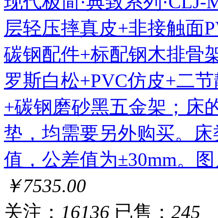
现代极简·典致系列·CLJ-MF-
层轻压摔真皮+非接触面P
碳钢配件+标配钢木排骨
罗斯白松+PVC仿皮+二
+碳钢磨砂黑五金架；床
垫，均需要另外购买。床
值，公差值为±30mm。
￥7535.00
关注：
16136
已售：
245