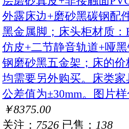
层磨砂真皮+非接触面PV
外露床边+磨砂黑碳钢配件
黑金属脚；床头柜材质：E
仿皮+二节静音轨道+哑黑
钢磨砂黑五金架；床的价
均需要另外购买。床类家
公差值为±30mm。图片
￥8375.00
关注：
7526
已售：
138