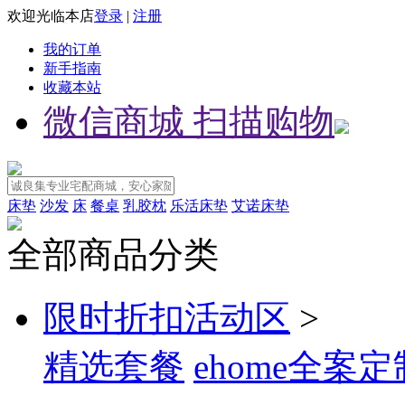
欢迎光临本店
登录
|
注册
我的订单
新手指南
收藏本站
微信商城 扫描购物
床垫
沙发
床
餐桌
乳胶枕
乐活床垫
艾诺床垫
全部商品分类
限时折扣活动区
>
精选套餐
ehome全案