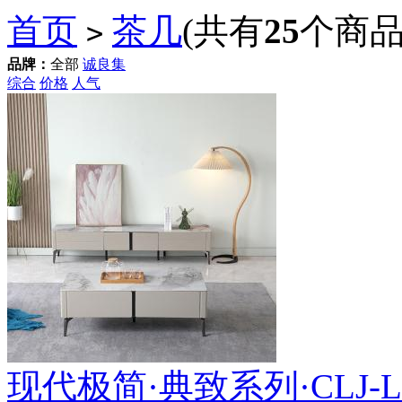
首页
茶几
(共有
25
个商品
>
品牌：
全部
诚良集
综合
价格
人气
现代极简·典致系列·CLJ-LL-