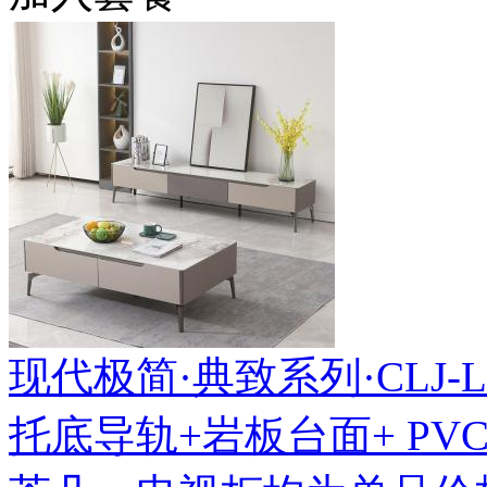
现代极简·典致系列·CLJ-LL-
托底导轨+岩板台面+ P