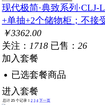
现代极简·典致系列·CLJ-LL-
+单抽+2个储物柜；不接
￥3362.00
关注：
1718
已售：
26
加入套餐
已选套餐商品
进入套餐
总计
25
个记录
1
2
3
4
下一页