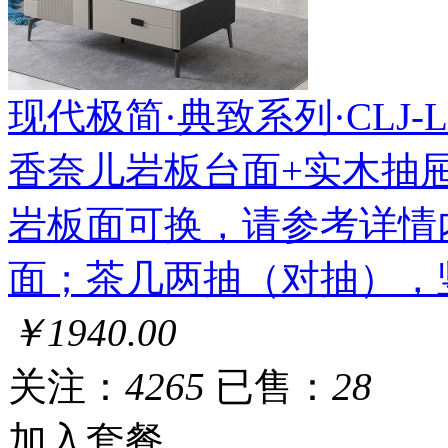
现代极简·典致系列·CLJ-LL-
香奈儿岩板台面+实木抽屉
岩板面可换，请参考详情
面；茶几两抽（对抽），
￥1940.00
关注：
4265
已售：
28
加入套餐