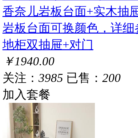
香奈儿岩板台面+实木抽屉
岩板台面可换颜色，详细
地柜双抽屉+对门
￥1940.00
关注：
3985
已售：
200
加入套餐