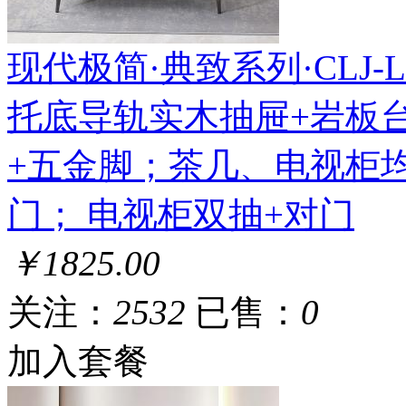
现代极简·典致系列·CLJ-LL-
托底导轨实木抽屉+岩板台
+五金脚；茶几、电视柜
门； 电视柜双抽+对门
￥1825.00
关注：
2532
已售：
0
加入套餐