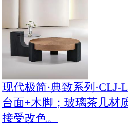
现代极简·典致系列·CLJ-LL-
台面+木脚；玻璃茶几材
接受改色。