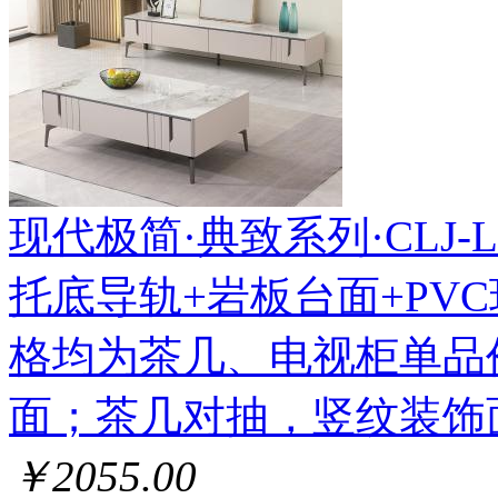
现代极简·典致系列·CLJ-LL-
托底导轨+岩板台面+PV
格均为茶几、电视柜单品
面；茶几对抽，竖纹装饰
￥2055.00