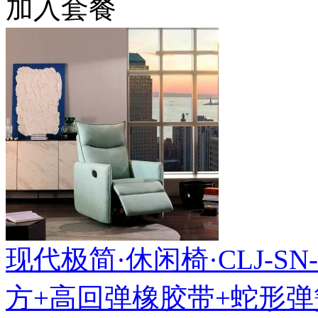
加入套餐
现代极简·休闲椅·CLJ-SN-10
方+高回弹橡胶带+蛇形弹