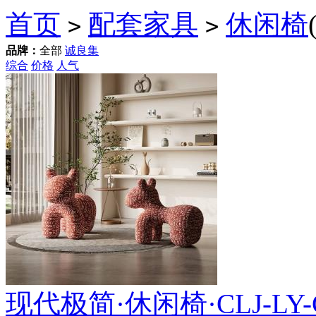
首页
配套家具
休闲椅
>
>
品牌：
全部
诚良集
综合
价格
人气
现代极简·休闲椅·CLJ-LY-CL