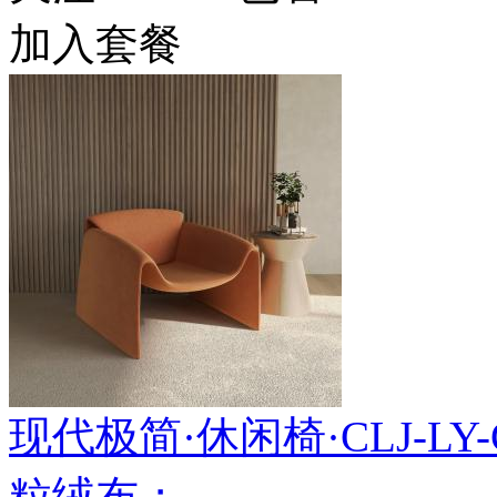
加入套餐
现代极简·休闲椅·CLJ-LY-C
粒绒布；