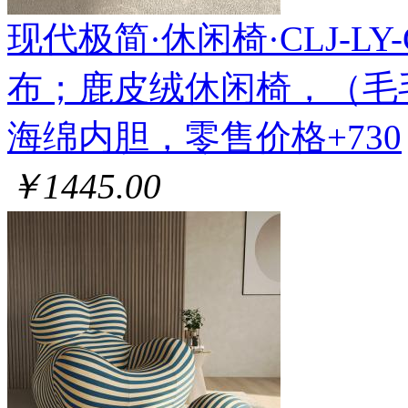
现代极简·休闲椅·CLJ-LY-CL
布；鹿皮绒休闲椅，（毛
海绵内胆，零售价格+730
￥1445.00