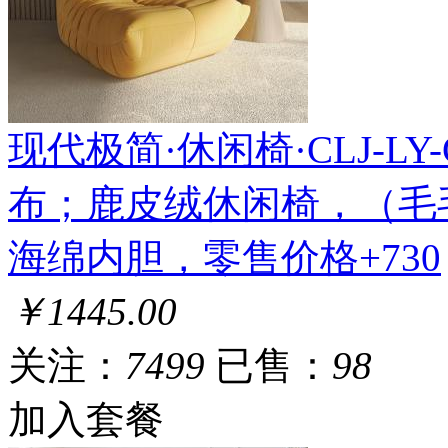
现代极简·休闲椅·CLJ-LY-CL
布；鹿皮绒休闲椅，（毛
海绵内胆，零售价格+730
￥1445.00
关注：
7499
已售：
98
加入套餐