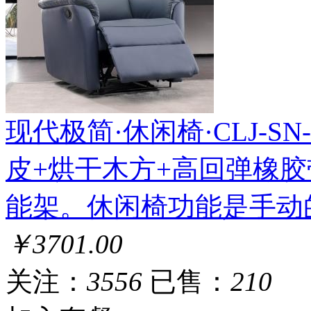
现代极简·休闲椅·CLJ-SN-10
皮+烘干木方+高回弹橡胶
能架。休闲椅功能是手动
￥3701.00
关注：
3556
已售：
210