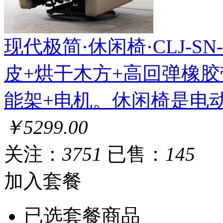
现代极简·休闲椅·CLJ-SN-X-
皮+烘干木方+高回弹橡胶
能架+电机。休闲椅是电
￥5299.00
关注：
3751
已售：
145
加入套餐
已选套餐商品