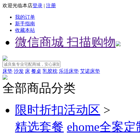
欢迎光临本店
登录
|
注册
我的订单
新手指南
收藏本站
微信商城 扫描购物
床垫
沙发
床
餐桌
乳胶枕
乐活床垫
艾诺床垫
全部商品分类
限时折扣活动区
>
精选套餐
ehome全案