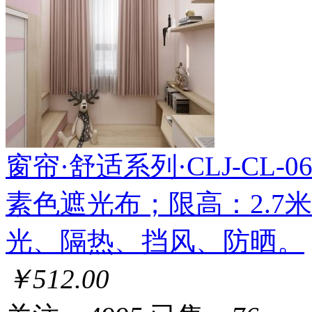
窗帘·舒适系列·CLJ-CL-067
素色遮光布；限高：2.7
光、隔热、挡风、防晒。
￥512.00