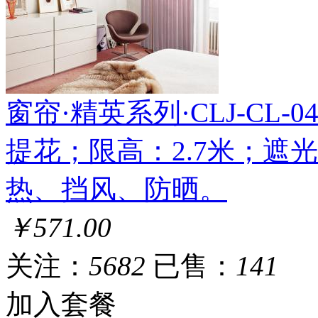
窗帘·精英系列·CLJ-CL-040
提花；限高：2.7米；遮
热、挡风、防晒。
￥571.00
关注：
5682
已售：
141
加入套餐