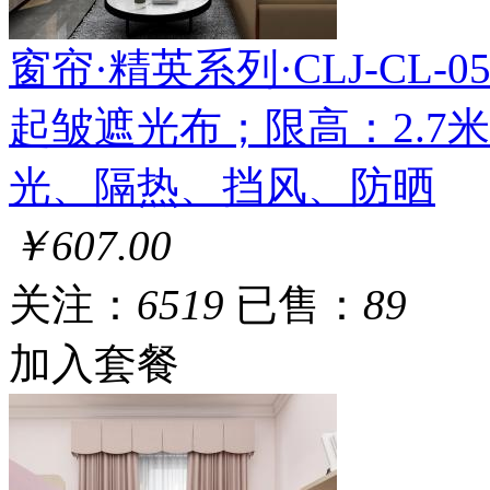
窗帘·精英系列·CLJ-CL-059
起皱遮光布；限高：2.7
光、隔热、挡风、防晒
￥607.00
关注：
6519
已售：
89
加入套餐