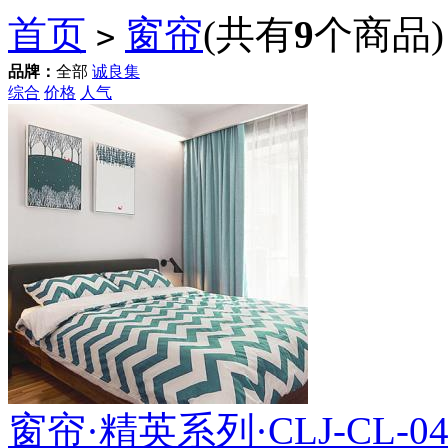
首页
窗帘
(共有
9
个商品)
>
品牌：
全部
诚良集
综合
价格
人气
窗帘·精英系列·CLJ-CL-044