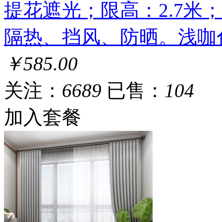
提花遮光；限高：2.7米
隔热、挡风、防晒。浅咖
￥585.00
关注：
6689
已售：
104
加入套餐