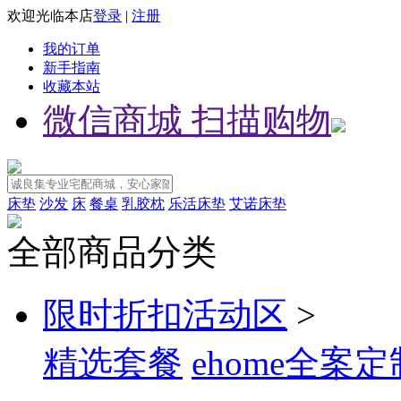
欢迎光临本店
登录
|
注册
我的订单
新手指南
收藏本站
微信商城 扫描购物
床垫
沙发
床
餐桌
乳胶枕
乐活床垫
艾诺床垫
全部商品分类
限时折扣活动区
>
精选套餐
ehome全案