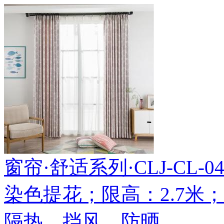
窗帘·舒适系列·CLJ-CL-042
染色提花；限高：2.7米
隔热、挡风、防晒。