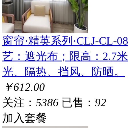
窗帘·精英系列·CLJ-CL-088
艺：遮光布；限高：2.7
光、隔热、挡风、防晒。
￥612.00
关注：
5386
已售：
92
加入套餐