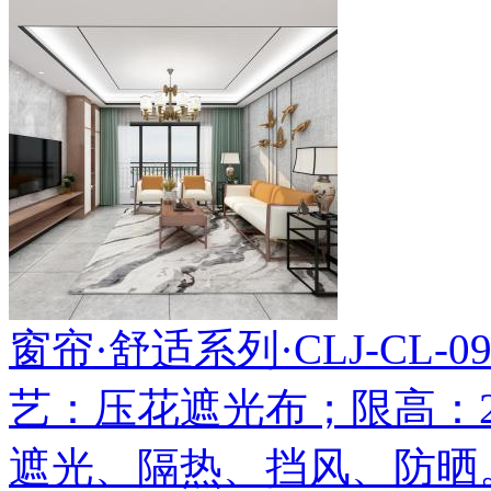
窗帘·舒适系列·CLJ-CL-092
艺：压花遮光布；限高：2
遮光、隔热、挡风、防晒