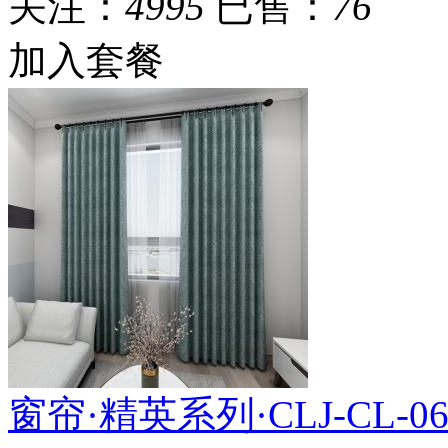
关注：
4995
已售：
76
加入套餐
窗帘·精英系列·CLJ-CL-062