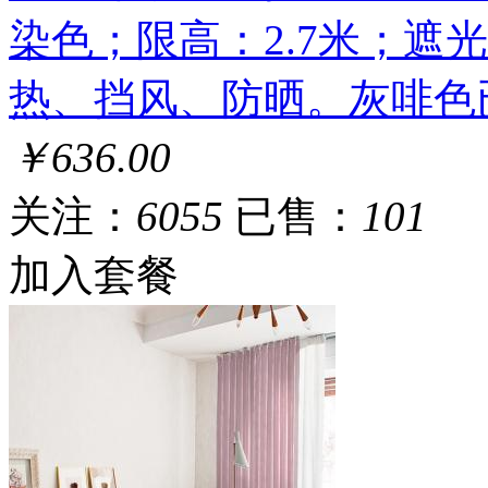
染色；限高：2.7米；遮
热、挡风、防晒。灰啡色
￥636.00
关注：
6055
已售：
101
加入套餐