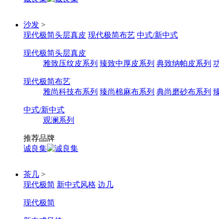
沙发
>
现代极简头层真皮
现代极简布艺
中式/新中式
现代极简头层真皮
雅致压纹皮系列
臻致中厚皮系列
典致纳帕皮系列
现代极简布艺
雅尚科技布系列
臻尚棉麻布系列
典尚磨砂布系列
中式/新中式
观澜系列
推荐品牌
诚良集
茶几
>
现代极简
新中式风格
边几
现代极简