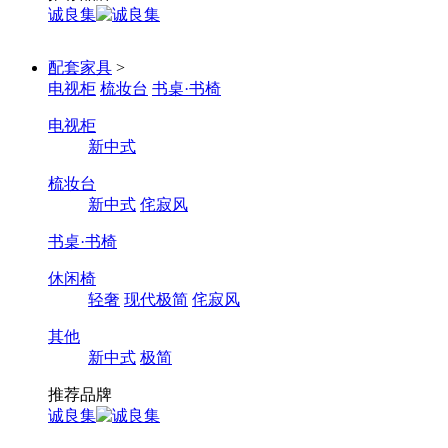
诚良集
配套家具
>
电视柜
梳妆台
书桌·书椅
电视柜
新中式
梳妆台
新中式
侘寂风
书桌·书椅
休闲椅
轻奢
现代极简
侘寂风
其他
新中式
极简
推荐品牌
诚良集