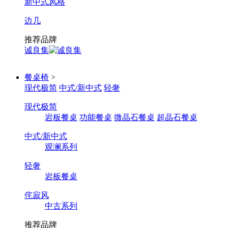
新中式风格
边几
推荐品牌
诚良集
餐桌椅
>
现代极简
中式/新中式
轻奢
现代极简
岩板餐桌
功能餐桌
微晶石餐桌
超晶石餐桌
中式/新中式
观澜系列
轻奢
岩板餐桌
侘寂风
中古系列
推荐品牌