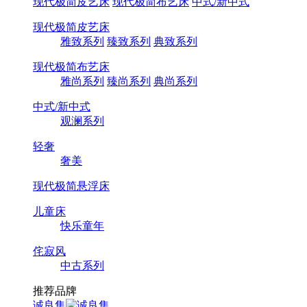
现代极简皮艺床
现代极简布艺床
中式/新中式
现代极简皮艺床
雅致系列
臻致系列
典致系列
现代极简布艺床
雅尚系列
臻尚系列
典尚系列
中式/新中式
观澜系列
轻奢
奢美
现代极简悬浮床
儿童床
快乐童年
侘寂风
中古系列
推荐品牌
诚良集