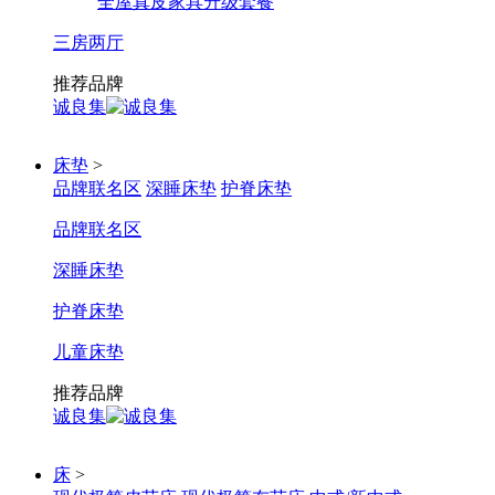
全屋真皮家具升级套餐
三房两厅
推荐品牌
诚良集
床垫
>
品牌联名区
深睡床垫
护脊床垫
品牌联名区
深睡床垫
护脊床垫
儿童床垫
推荐品牌
诚良集
床
>