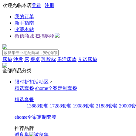
欢迎光临本店
登录
|
注册
我的订单
新手指南
收藏本站
微信商城 扫描购物
床垫
沙发
床
餐桌
乳胶枕
乐活床垫
艾诺床垫
全部商品分类
限时折扣活动区
>
精选套餐
ehome全案定制套餐
精选套餐
13688套餐
17288套餐
19088套餐
21888套餐
29000
ehome全案定制套餐
推荐品牌
诚良集