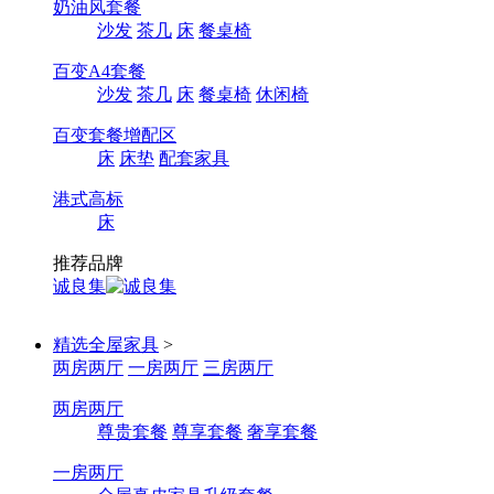
奶油风套餐
沙发
茶几
床
餐桌椅
百变A4套餐
沙发
茶几
床
餐桌椅
休闲椅
百变套餐增配区
床
床垫
配套家具
港式高标
床
推荐品牌
诚良集
精选全屋家具
>
两房两厅
一房两厅
三房两厅
两房两厅
尊贵套餐
尊享套餐
奢享套餐
一房两厅