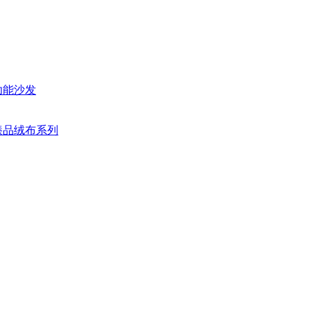
功能沙发
臻品绒布系列