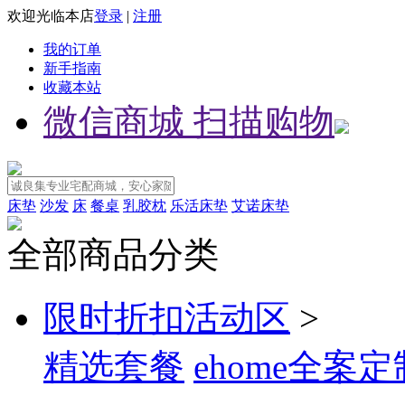
欢迎光临本店
登录
|
注册
我的订单
新手指南
收藏本站
微信商城 扫描购物
床垫
沙发
床
餐桌
乳胶枕
乐活床垫
艾诺床垫
全部商品分类
限时折扣活动区
>
精选套餐
ehome全案