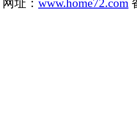
网址：
www.home72.com